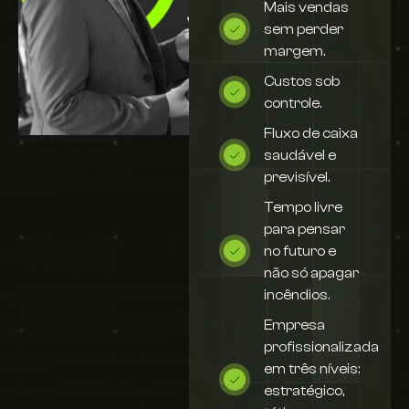
Mais vendas
sem perder
margem.
Custos sob
controle.
Fluxo de caixa
saudável e
previsível.
Tempo livre
para pensar
no futuro e
não só apagar
incêndios.
Empresa
profissionalizada
em três níveis:
estratégico,